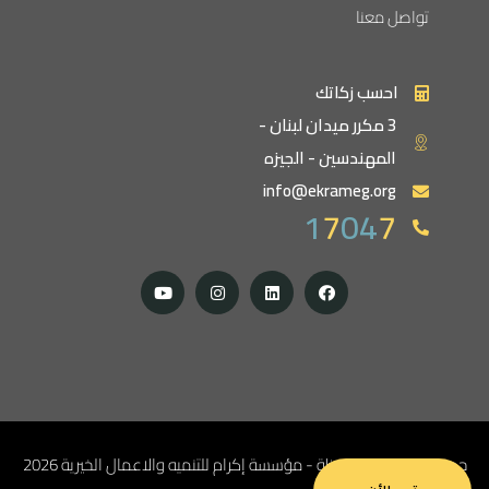
تواصل معنا
احسب زكاتك
3 مكرر ميدان لبنان -
المهندسين - الجيزه
info@ekrameg.org
1
7
04
7
جميع الحقوق محفوظة - مؤسسة إكرام للتنميه والاعمال الخيرية 2026