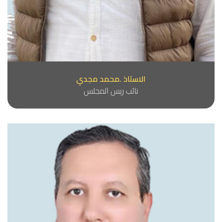
الاستاذ .محمد مجدي
نائب ريس المجلس