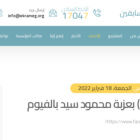
الخط الساخن
سابقين
إرسال بريد
1
7
04
7
info@ekrameg.org
ن نحن
المشاريع
الأحداث
الأخبار
إنضم إلينا
مكاتب المؤسسة
تواصل
الجمعة، 18 فبراير 2022
في
بعزبة محمود سيد بالفيوم
https://www.fa