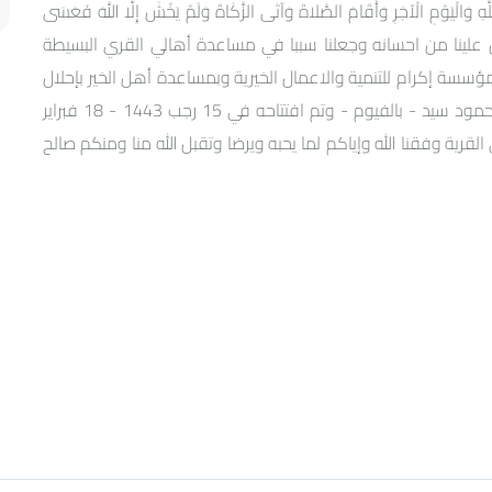
َالْيَوْمِ الْآخِرِ وَأَقَامَ الصَّلاةَ وَآتَى الزَّكَاةَ وَلَمْ يَخْشَ إِلَّا اللَّهَ فَعَسَى
نَ الْمُهْتَدِينَ. }(التوبة:18). وفقنا الله ومن علينا من احسانه وجعلنا سببا في مساعدة أهالي القري البسيطة
ؤسسة إكرام للتنمية والاعمال الخيرية وبمساعدة أهل الخير بإحلال
وتجديد عدة مساجد منهم مسجد ( محمود سيد ) بعزبة محمود سيد - بالفيوم - وتم افتتاحه في 15 رجب 1443 - 18 فبراير
القرية وفقنا الله وإياكم لما يحبه ويرضا وتقبل الله منا ومنكم صالح