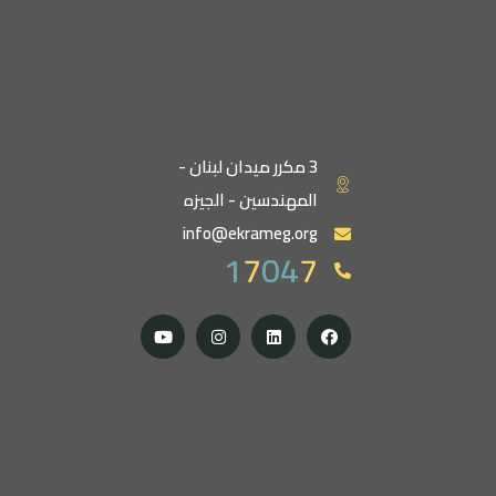
3 مكرر ميدان لبنان -
المهندسين - الجيزه
info@ekrameg.org
1
7
04
7