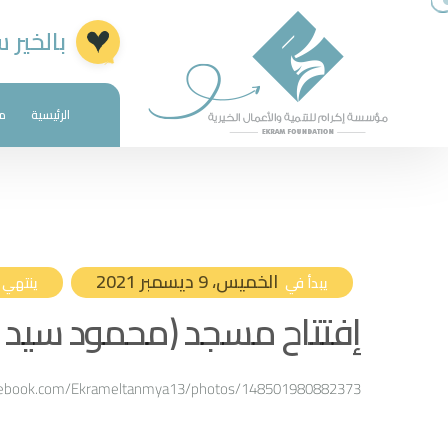
بالخير 
الرئيسية
م
الخميس، 9 ديسمبر 2021
يبدأ في
ينتهي 
إفتتاح مسجد (محمود سيد ) 
cebook.com/Ekrameltanmya13/photos/148501980882373/