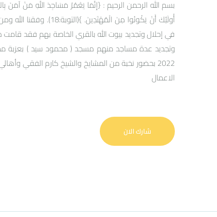
بسم الله الرحمن الرحيم : {إِنَّمَا يَعْمُرُ مَسَاجِدَ اللَّهِ مَنْ آمَنَ بِاللَّهِ و
أُولَئِكَ أَنْ يَكُونُوا مِ
في إحلال وتجديد بيوت الله بالقري الخاصة بهم فقد قامت م
2022 بحضور نخبة من المشايخ والشيخ كارم الفقي وأهالي 
الاعمال
شارك الان