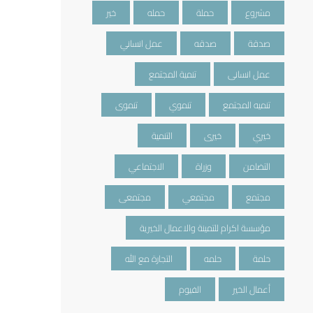
مشروع
حملة
حمله
خير
صدقة
صدقه
عمل انساني
عمل انسانى
تنمية المجتمع
تنميه المجتمع
تنموي
تنموى
خيري
خيرى
التنمية
التضامن
وزراة
الاجتماعي
مجتمع
مجتمعي
مجتمعى
مؤسسة اكرام للتمينة والاعمال الخيرية
حلمة
حلمه
التجارة مع الله
أعمال الخير
الفيوم